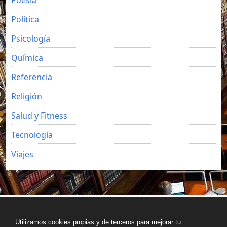
Poesía
Política
Psicología
Química
Referencia
Religión
Salud y Fitness
Tecnología
Viajes
Copyright © All rights reserved.
Utilizamos cookies propias y de terceros para mejorar tu