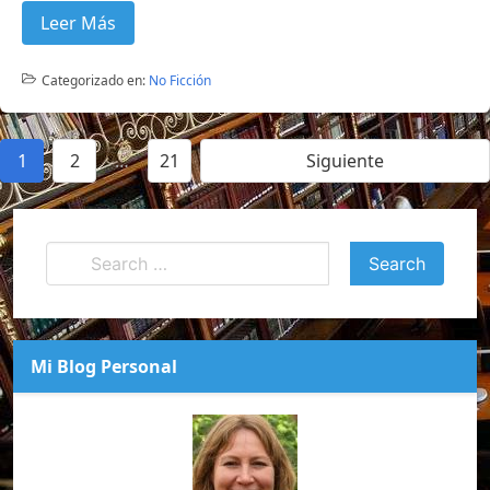
Leer Más
Categorizado en:
No Ficción
1
2
…
21
Siguiente
Mi Blog Personal