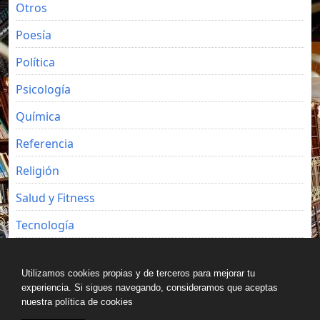
Otros
Poesía
Política
Psicología
Química
Referencia
Religión
Salud y Fitness
Tecnología
Viajes
Utilizamos cookies propias y de terceros para mejorar tu
experiencia. Si sigues navegando, consideramos que aceptas
nuestra política de cookies