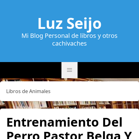
Luz Seijo
Mi Blog Personal de libros y otros
cachivaches
Libros de Animales
Entrenamiento Del
Perro Pastor Belga Y