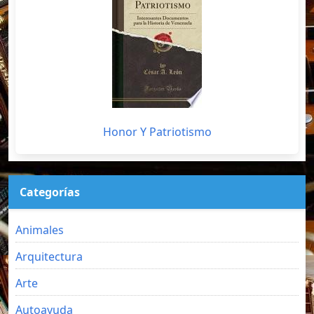
Honor Y Patriotismo
Categorías
Animales
Arquitectura
Arte
Autoayuda