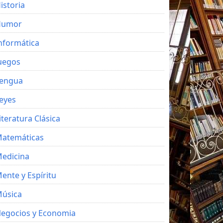
istoria
Humor
nformática
uegos
engua
eyes
iteratura Clásica
atemáticas
edicina
ente y Espíritu
úsica
egocios y Economia