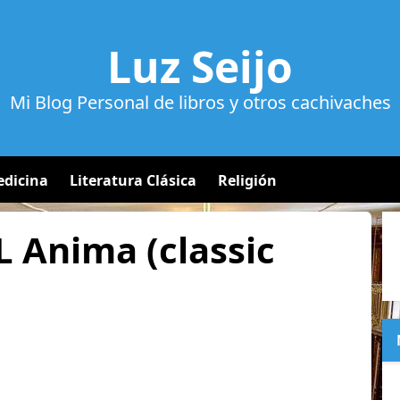
Luz Seijo
Mi Blog Personal de libros y otros cachivaches
dicina
Literatura Clásica
Religión
 Anima (classic