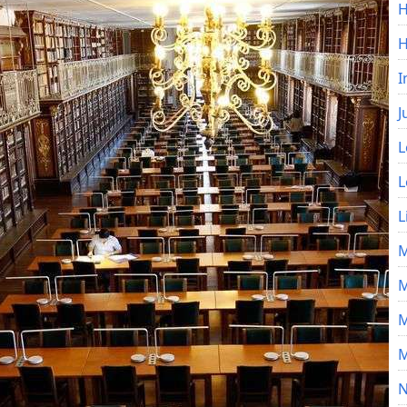
H
I
J
L
L
L
M
M
M
M
N