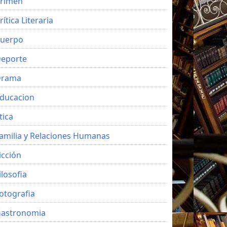
rimen
rítica Literaria
uerpo
eporte
Drama
ducacion
tica
amilia y Relaciones Humanas
icción
ilosofia
otografia
astronomia