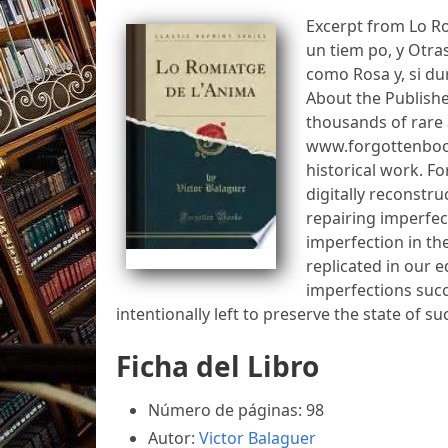
Excerpt from Lo Ro
un tiem po, y Otra
como Rosa y, si du
About the Publish
thousands of rare 
www.forgottenbook
historical work. F
digitally reconstru
repairing imperfec
imperfection in th
replicated in our e
imperfections succ
intentionally left to preserve the state of su
Ficha del Libro
Número de páginas: 98
Autor:
Victor Balaguer