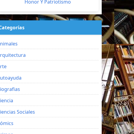
Honor Y Patriotismo
Categorías
nimales
rquitectura
rte
utoayuda
iografias
iencia
iencias Sociales
ómics