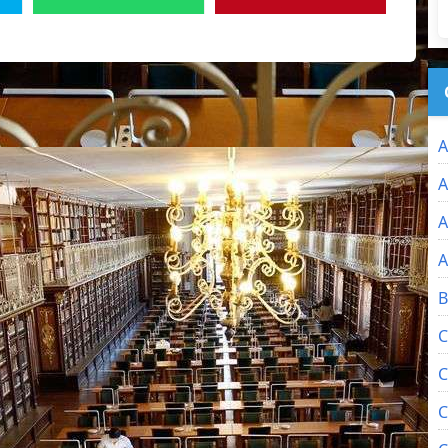
A
A
A
A
B
C
C
C