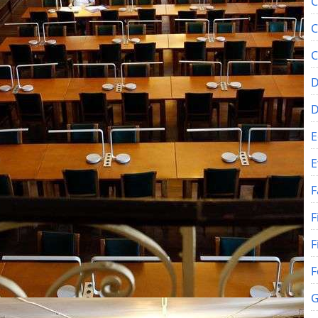
C
C
C
D
E
E
F
F
F
F
G