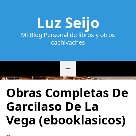
Luz Seijo
Mi Blog Personal de libros y otros
cachivaches
Obras Completas De
Garcilaso De La
Vega (ebooklasicos)