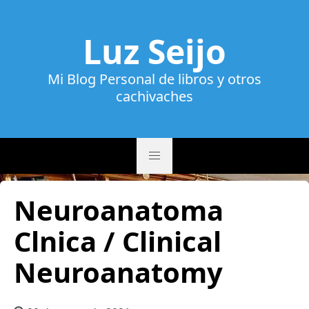
Luz Seijo
Mi Blog Personal de libros y otros
cachivaches
Neuroanatoma
Clnica / Clinical
Neuroanatomy