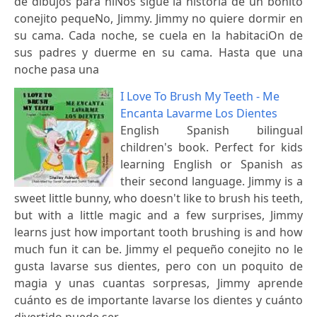
de dibujos para niNos sigue la historia de un bonito
conejito pequeNo, Jimmy. Jimmy no quiere dormir en
su cama. Cada noche, se cuela en la habitaciOn de
sus padres y duerme en su cama. Hasta que una
noche pasa una
I Love To Brush My Teeth - Me
Encanta Lavarme Los Dientes
English Spanish bilingual
children's book. Perfect for kids
learning English or Spanish as
their second language. Jimmy is a
sweet little bunny, who doesn't like to brush his teeth,
but with a little magic and a few surprises, Jimmy
learns just how important tooth brushing is and how
much fun it can be. Jimmy el pequeño conejito no le
gusta lavarse sus dientes, pero con un poquito de
magia y unas cuantas sorpresas, Jimmy aprende
cuánto es de importante lavarse los dientes y cuánto
divertido puede ser.