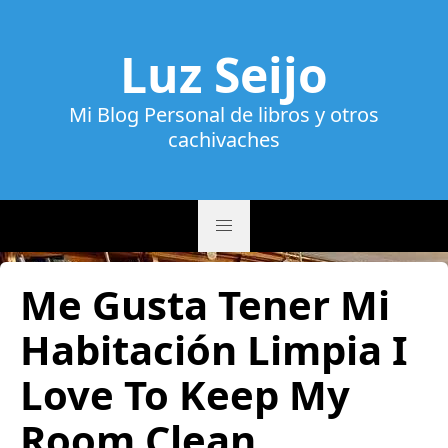
Luz Seijo
Mi Blog Personal de libros y otros
cachivaches
Me Gusta Tener Mi
Habitación Limpia I
Love To Keep My
Room Clean