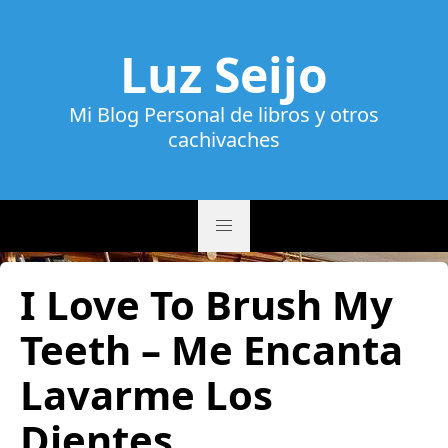
Luz Seijo
Mi Blog Personal de libros y otros
cachivaches
I Love To Brush My
Teeth – Me Encanta
Lavarme Los
Dientes