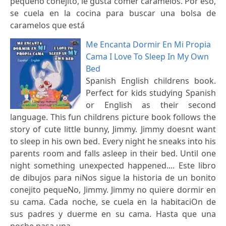
pequeño conejito, le gusta comer caramelos. Por eso,
se cuela en la cocina para buscar una bolsa de
caramelos que está
Me Encanta Dormir En Mi Propia
Cama I Love To Sleep In My Own
Bed
Spanish English childrens book.
Perfect for kids studying Spanish
or English as their second
language. This fun childrens picture book follows the
story of cute little bunny, Jimmy. Jimmy doesnt want
to sleep in his own bed. Every night he sneaks into his
parents room and falls asleep in their bed. Until one
night something unexpected happened.... Este libro
de dibujos para niNos sigue la historia de un bonito
conejito pequeNo, Jimmy. Jimmy no quiere dormir en
su cama. Cada noche, se cuela en la habitaciOn de
sus padres y duerme en su cama. Hasta que una
noche pasa una