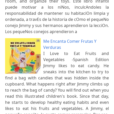
room, and organize their toys. Este libro infantil
puede motivar a los niNos, inculcAndoles la
responsabilidad de mantener su habitaciOn limpia y
ordenada, a travEs de la historia de cOmo el pequeNo
conejo Jimmy y sus hermanos aprendieron la lecciOn.
Los pequeNos conejos aprendieron a
Me Encanta Comer Frutas Y
Verduras
I Love to Eat Fruits and
Vegetables -Spanish Edition
Jimmy likes to eat candy. He
sneaks into the kitchen to try to
find a bag with candies that was hidden inside the
cupboard. What happens right after Jimmy climbs up
to reach the bag of candy? You will find out when you
read this illustrated children's book. Since that day,
he starts to develop healthy eating habits and even
likes to eat his fruits and vegetables. A Jimmy, el