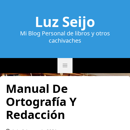
Luz Seijo
Mi Blog Personal de libros y otros
cachivaches
Manual De
Ortografía Y
Redacción