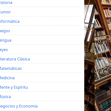
istoria
Humor
nformática
uegos
engua
eyes
iteratura Clásica
atemáticas
edicina
ente y Espíritu
úsica
egocios y Economia