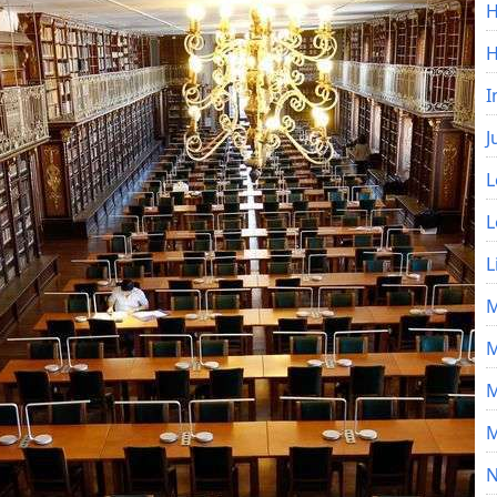
H
I
J
L
L
L
M
M
M
M
N