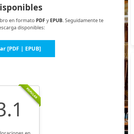
isponibles
libro en formato
PDF
y
EPUB
. Seguidamente te
escarga disponibles:
ar [PDF | EPUB]
POPULAR
3.1
aloraciones en