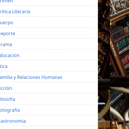
rimen
rítica Literaria
uerpo
eporte
Drama
ducacion
tica
amilia y Relaciones Humanas
icción
ilosofia
otografia
astronomia