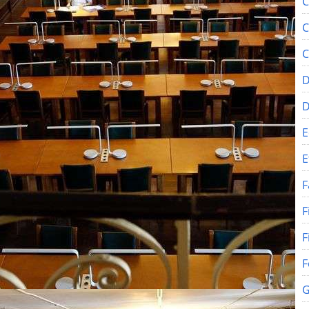
C
C
C
D
E
E
F
F
F
F
G