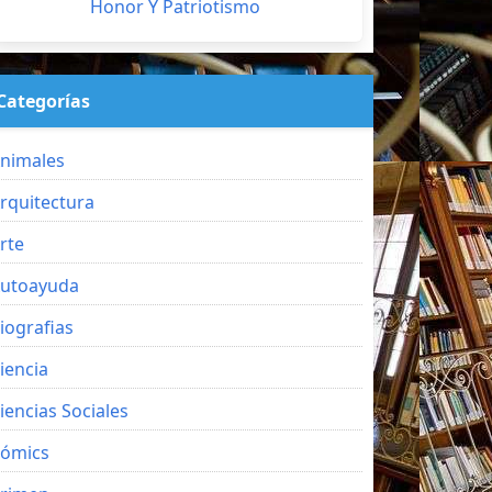
Honor Y Patriotismo
Categorías
nimales
rquitectura
rte
utoayuda
iografias
iencia
iencias Sociales
ómics