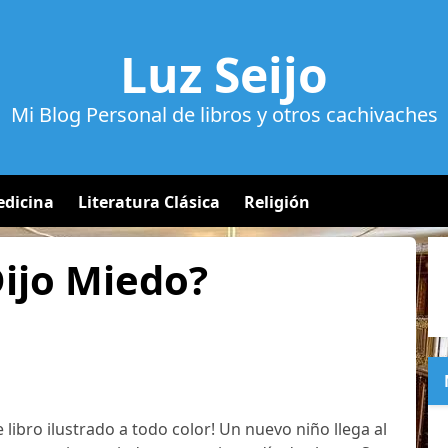
Luz Seijo
Mi Blog Personal de libros y otros cachivaches
dicina
Literatura Clásica
Religión
Dijo Miedo?
e libro ilustrado a todo color! Un nuevo niño llega al