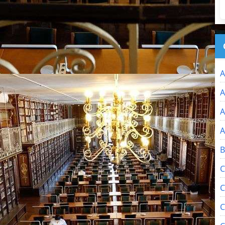
A
A
A
A
B
C
C
C