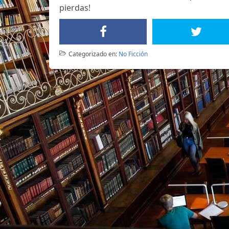
pierdas!
Categorizado en:
No Ficción