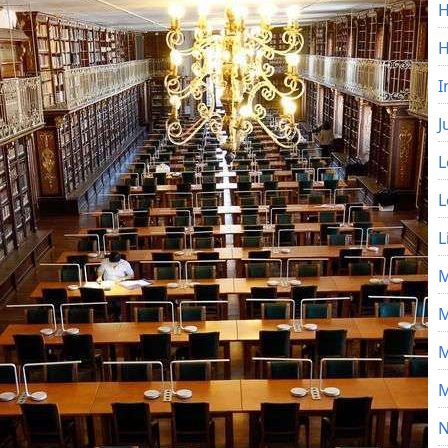
H
I
J
L
L
L
M
M
M
M
N