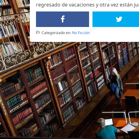
regresado de vacaciones y otra vez están ju
Categorizado en:
No Ficción