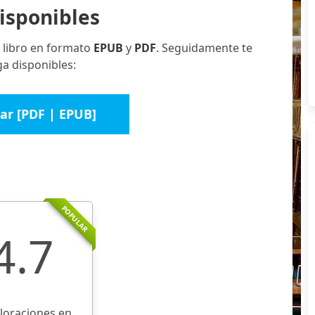
isponibles
 libro en formato
EPUB
y
PDF
. Seguidamente te
a disponibles:
ar [PDF | EPUB]
POPULAR
4.7
aloraciones en