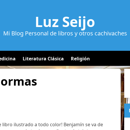
Luz Seijo
Mi Blog Personal de libros y otros cachivaches
dicina
Literatura Clásica
Religión
Formas
e libro ilustrado a todo color! Benjamín se va de