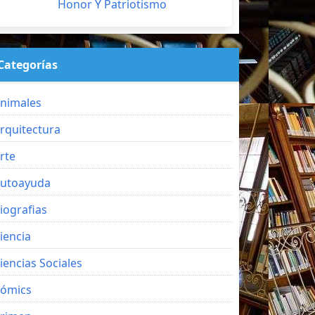
Honor Y Patriotismo
Categorías
nimales
rquitectura
rte
utoayuda
iografias
iencia
iencias Sociales
ómics