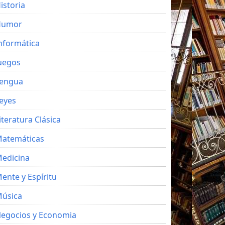
istoria
Humor
nformática
uegos
engua
eyes
iteratura Clásica
atemáticas
edicina
ente y Espíritu
úsica
egocios y Economia