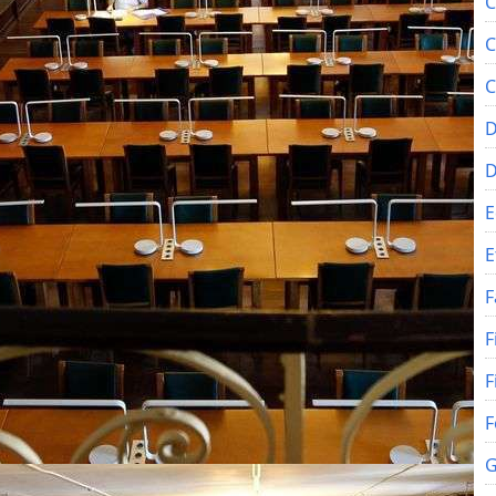
C
C
C
D
E
E
F
F
F
F
G