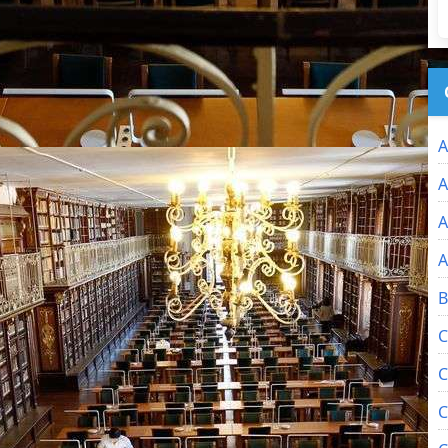
A
A
A
A
B
C
C
C