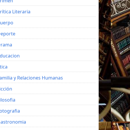
rimen
rítica Literaria
uerpo
eporte
Drama
ducacion
tica
amilia y Relaciones Humanas
icción
ilosofia
otografia
astronomia