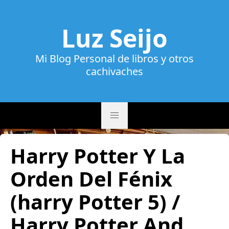
Luz Seijo
Mi Blog Personal de libros y otros
cachivaches
Harry Potter Y La
Orden Del Fénix
(harry Potter 5) /
Harry Potter And