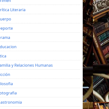
rimen
rítica Literaria
uerpo
eporte
Drama
ducacion
tica
amilia y Relaciones Humanas
icción
ilosofia
otografia
astronomia