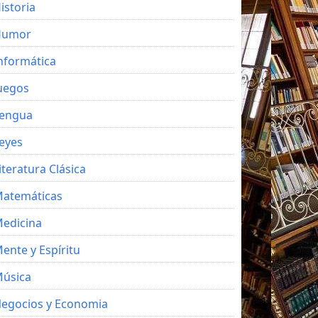
istoria
Humor
nformática
uegos
engua
eyes
iteratura Clásica
atemáticas
edicina
ente y Espíritu
úsica
egocios y Economia