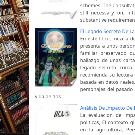
schemes. The Consultat
still necessary on, i
substantive requirement
El Legado Secreto De La
En este libro, mezcla d
presenta a unos person
familiar preservado d
hallazgo de unas carta
legado secreto corra
recomienda su lectura p
basada en datos reales, 
personajes del pasado 
vida de dos
Análisis De Impacto De 
La evaluacion de imp
politicas, El contexto 
en la agricultura, Pe