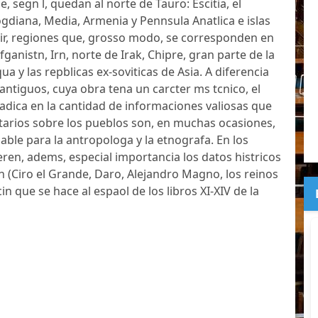
, segn l, quedan al norte de Tauro: Escitia, el
ogdiana, Media, Armenia y Pennsula Anatlica e islas
ir, regiones que, grosso modo, se corresponden en
fganistn, Irn, norte de Irak, Chipre, gran parte de la
qua y las repblicas ex-soviticas de Asia. A diferencia
antiguos, cuya obra tena un carcter ms tcnico, el
radica en la cantidad de informaciones valiosas que
tarios sobre los pueblos son, en muchas ocasiones,
able para la antropologa y la etnografa. En los
eren, adems, especial importancia los datos histricos
n (Ciro el Grande, Daro, Alejandro Magno, los reinos
cin que se hace al espaol de los libros XI-XIV de la