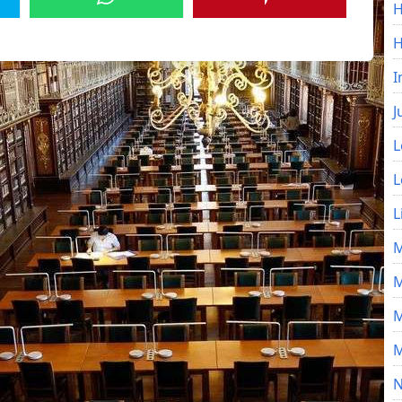
H
I
J
L
L
L
M
M
M
M
N