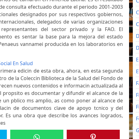
C
de consulta efectuado durante el periodo 2001-2003
C
ionales designados por sus respectivos gobiernos,
internacionales, delegados de varias organizaciones
C
 representantes del sector privado y la FAO. El
D
ento es sentar la base para la mejora del estado
de Penaeus vannamei producida en los laboratorios en
E
ocial En Salud
primera edicin de esta obra, ahora, en esta segunda
E
ro de la Coleccin Biblioteca de la Salud del Fondo de
F
recen nuevos contenidos e informacin actualizada al
l propsito es documentar y difundir el alcance de la
F
e un pblico ms amplio, as como poner al alcance de
F
lacin de documentos clave de apoyo tcnico y del
or. Es una obra que describe los avances logrados,
F
tes
G