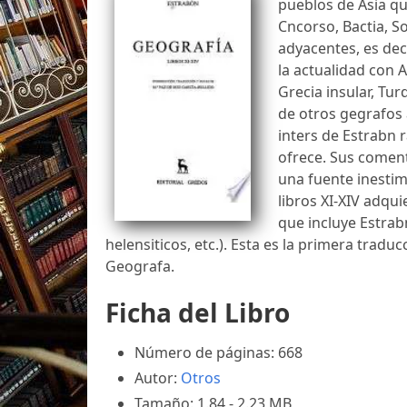
pueblos de Asia que
Cncorso, Bactia, S
adyacentes, es dec
la actualidad con A
Grecia insular, Tur
de otros gegrafos 
inters de Estrabn 
ofrece. Sus comen
una fuente inestim
libros XI-XIV adqui
que incluye Estrab
helensiticos, etc.). Esta es la primera traduc
Geografa.
Ficha del Libro
Número de páginas: 668
Autor:
Otros
Tamaño: 1.84 - 2.23 MB