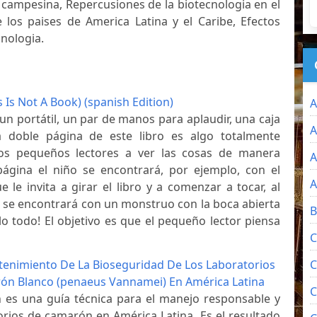
 campesina, Repercusiones de la biotecnologia en el
 los paises de America Latina y el Caribe, Efectos
nologia.
s Is Not A Book) (spanish Edition)
A
 un portátil, un par de manos para aplaudir, una caja
A
 doble página de este libro es algo totalmente
los pequeños lectores a ver las cosas de manera
A
 página el niño se encontrará, por ejemplo, con el
A
 le invita a girar el libro y a comenzar a tocar, al
z se encontrará con un monstruo con la boca abierta
B
lo todo! El objetivo es que el pequeño lector piensa
C
tenimiento De La Bioseguridad De Los Laboratorios
C
ón Blanco (penaeus Vannamei) En América Latina
C
n es una guía técnica para el manejo responsable y
torios de camarón en América Latina. Es el resultado