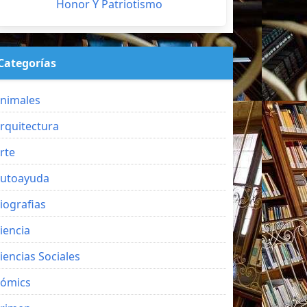
Honor Y Patriotismo
Categorías
nimales
rquitectura
rte
utoayuda
iografias
iencia
iencias Sociales
ómics