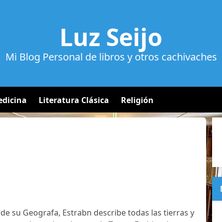
Luz Seijo
Mi Blog Personal de libros y otros cachivaches
dicina
Literatura Clásica
Religión
V de su Geografa, Estrabn describe todas las tierras y