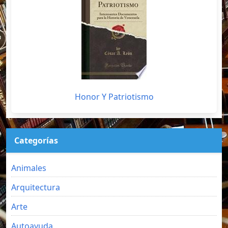
Honor Y Patriotismo
Categorías
Animales
Arquitectura
Arte
Autoayuda