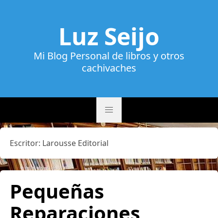
Luz Seijo
Mi Blog Personal de libros y otros
cachivaches
Escritor:
Larousse Editorial
Pequeñas
Reparaciones