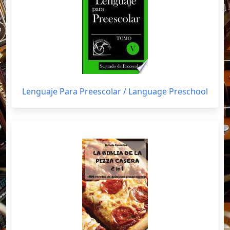
Lenguaje Para Preescolar / Language Preschool