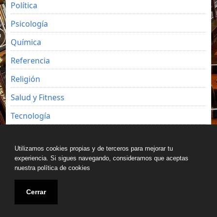
Política
Psicología
Química
Referencia
Religión
Salud y Fitness
Tecnología
Viajes
Utilizamos cookies propias y de terceros para mejorar tu
experiencia. Si sigues navegando, consideramos que aceptas
nuestra política de cookies
Copyright © All rights reserved.
Cerrar
Blog de Luz Seijo