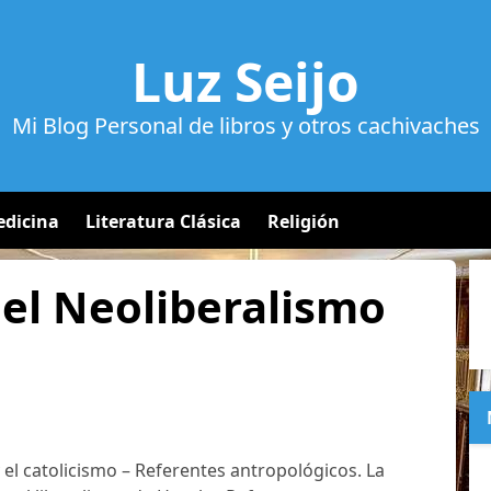
Luz Seijo
Mi Blog Personal de libros y otros cachivaches
dicina
Literatura Clásica
Religión
el Neoliberalismo
 el catolicismo – Referentes antropológicos. La