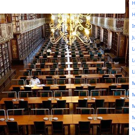
H
I
J
L
L
L
M
M
M
M
N