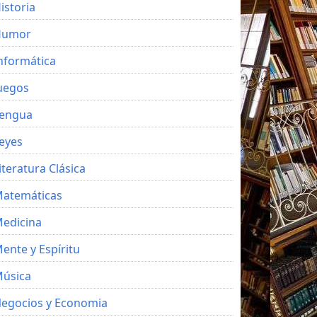
istoria
Humor
nformática
uegos
engua
eyes
iteratura Clásica
atemáticas
edicina
ente y Espíritu
úsica
egocios y Economia