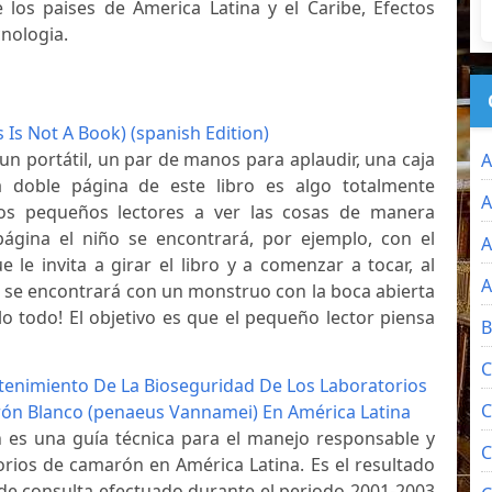
 los paises de America Latina y el Caribe, Efectos
nologia.
s Is Not A Book) (spanish Edition)
 un portátil, un par de manos para aplaudir, una caja
A
 doble página de este libro es algo totalmente
A
los pequeños lectores a ver las cosas de manera
 página el niño se encontrará, por ejemplo, con el
A
 le invita a girar el libro y a comenzar a tocar, al
A
z se encontrará con un monstruo con la boca abierta
lo todo! El objetivo es que el pequeño lector piensa
B
C
tenimiento De La Bioseguridad De Los Laboratorios
C
ón Blanco (penaeus Vannamei) En América Latina
n es una guía técnica para el manejo responsable y
C
torios de camarón en América Latina. Es el resultado
de consulta efectuado durante el periodo 2001-2003