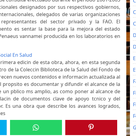
C
ionales designados por sus respectivos gobiernos,
C
internacionales, delegados de varias organizaciones
 representantes del sector privado y la FAO. El
C
ento es sentar la base para la mejora del estado
D
de Penaeus vannamei producida en los laboratorios en
ocial En Salud
E
primera edicin de esta obra, ahora, en esta segunda
ro de la Coleccin Biblioteca de la Salud del Fondo de
E
recen nuevos contenidos e informacin actualizada al
F
l propsito es documentar y difundir el alcance de la
e un pblico ms amplio, as como poner al alcance de
F
lacin de documentos clave de apoyo tcnico y del
F
or. Es una obra que describe los avances logrados,
tes
F
G