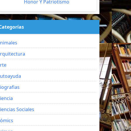
Honor Y Patriotismo
Categorías
nimales
rquitectura
rte
utoayuda
iografias
iencia
iencias Sociales
ómics