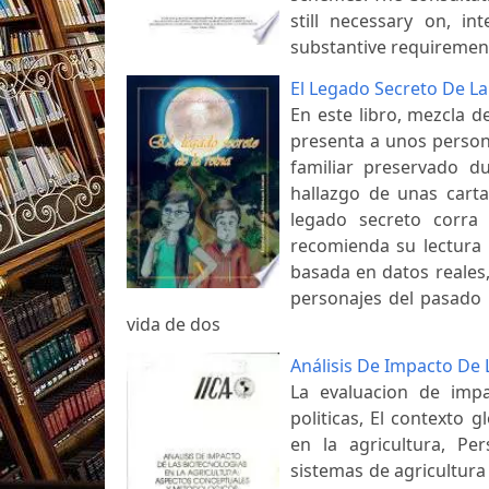
still necessary on, i
substantive requirement
El Legado Secreto De La
En este libro, mezcla d
presenta a unos person
familiar preservado d
hallazgo de unas carta
legado secreto corra
recomienda su lectura p
basada en datos reales, 
personajes del pasado 
vida de dos
Análisis De Impacto De 
La evaluacion de imp
politicas, El contexto 
en la agricultura, Pe
sistemas de agricultura