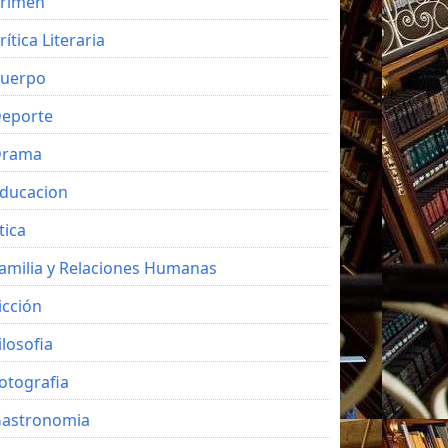
rimen
rítica Literaria
uerpo
eporte
Drama
ducacion
tica
amilia y Relaciones Humanas
icción
ilosofia
otografia
astronomia