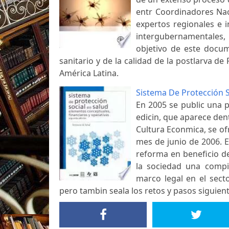
entr Coordinadores Nac
expertos regionales e 
intergubernamentales,
objetivo de este docum
sanitario y de la calidad de la postlarva 
América Latina.
Sistema De Protección S
En 2005 se public una 
edicin, que aparece dent
Cultura Econmica, se of
mes de junio de 2006. E
reforma en beneficio d
la sociedad una compi
marco legal en el sect
pero tambin seala los retos y pasos siguien