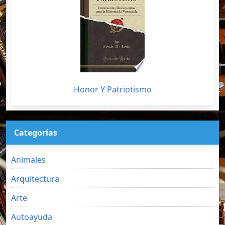
Honor Y Patriotismo
Categorías
Animales
Arquitectura
Arte
Autoayuda