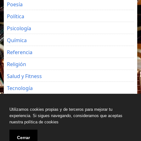
Poesía
Política
Psicología
Química
Referencia
Religión
Salud y Fitness
Tecnología
Viajes
Utilizamos cookies propias y de terceros para mejorar tu
experiencia. Si sigues navegando, consideramos que aceptas
nuestra política de cookies
Copyright © All rights reserved.
Cerrar