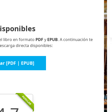
isponibles
el libro en formato
PDF
y
EPUB
. A continuación te
escarga directa disponibles:
ar [PDF | EPUB]
POPULAR