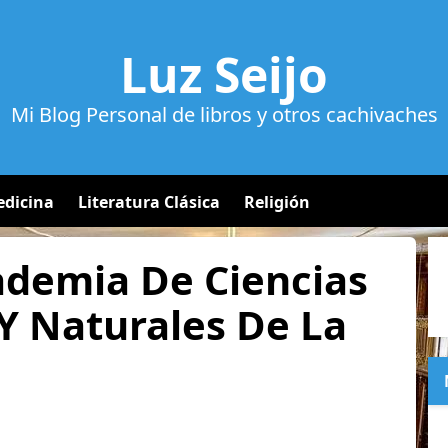
Luz Seijo
Mi Blog Personal de libros y otros cachivaches
dicina
Literatura Clásica
Religión
ademia De Ciencias
 Y Naturales De La