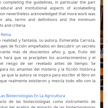
completing the guidelines, in particular the part
edural and institutional aspects of ecolabelling
ion nevertheless acknowledged that more work was
nter alia, terms and definitions and the minimum
s and criteria.
 Reina
e realidad y fantasía, su autora, Esmeralda Carroza,
ajes de ficción empeñados en descubrir un secreto
urante más de doscientos años y, que, fruto del
s hará que se precipiten los acontecimientos y el
 el riesgo de ser revelado antes de tiempo. Se
ara los amantes del misterio y la ficción histórica
ya que la autora se inspira para escribir el libro en
que realmente existieron y mezcla todo ello con la
Las Biotecnologías En La Agricultura
acto de las biotecnologias como instrumento de
global del analisis de impacto de las biotechnologias