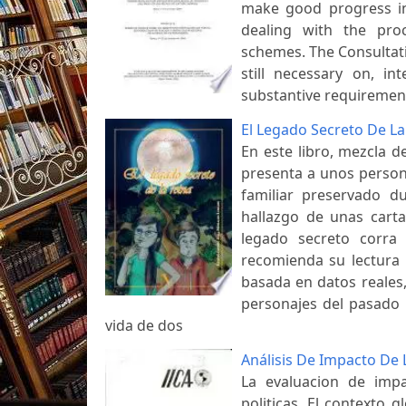
make good progress in 
dealing with the proc
schemes. The Consultat
still necessary on, i
substantive requirement
El Legado Secreto De La
En este libro, mezcla d
presenta a unos person
familiar preservado d
hallazgo de unas carta
legado secreto corra
recomienda su lectura p
basada en datos reales, 
personajes del pasado 
vida de dos
Análisis De Impacto De 
La evaluacion de imp
politicas, El contexto 