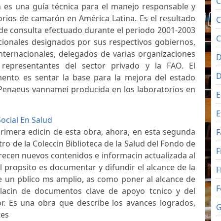
C
n es una guía técnica para el manejo responsable y
torios de camarón en América Latina. Es el resultado
C
de consulta efectuado durante el periodo 2001-2003
C
ionales designados por sus respectivos gobiernos,
internacionales, delegados de varias organizaciones
D
 representantes del sector privado y la FAO. El
ento es sentar la base para la mejora del estado
de Penaeus vannamei producida en los laboratorios en
E
E
ocial En Salud
primera edicin de esta obra, ahora, en esta segunda
F
ro de la Coleccin Biblioteca de la Salud del Fondo de
F
recen nuevos contenidos e informacin actualizada al
l propsito es documentar y difundir el alcance de la
F
e un pblico ms amplio, as como poner al alcance de
F
lacin de documentos clave de apoyo tcnico y del
or. Es una obra que describe los avances logrados,
G
tes