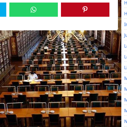
H
I
J
L
L
L
M
M
M
M
N