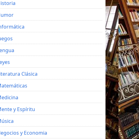
istoria
Humor
nformática
uegos
engua
eyes
iteratura Clásica
atemáticas
edicina
ente y Espíritu
úsica
egocios y Economia