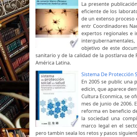
La presente publicació
eficiente de los labora
de un extenso proceso 
entr Coordinadores Nac
expertos regionales e 
intergubernamentales,
objetivo de este docum
sanitario y de la calidad de la postlarva 
América Latina.
Sistema De Protección S
En 2005 se public una 
edicin, que aparece dent
Cultura Econmica, se of
mes de junio de 2006. E
reforma en beneficio d
la sociedad una compi
marco legal en el sect
pero tambin seala los retos y pasos siguien