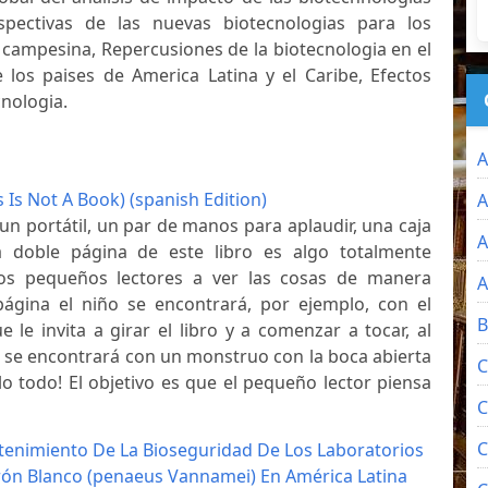
rspectivas de las nuevas biotecnologias para los
 campesina, Repercusiones de la biotecnologia en el
 los paises de America Latina y el Caribe, Efectos
nologia.
A
s Is Not A Book) (spanish Edition)
A
 un portátil, un par de manos para aplaudir, una caja
A
 doble página de este libro es algo totalmente
los pequeños lectores a ver las cosas de manera
A
 página el niño se encontrará, por ejemplo, con el
B
 le invita a girar el libro y a comenzar a tocar, al
z se encontrará con un monstruo con la boca abierta
C
lo todo! El objetivo es que el pequeño lector piensa
C
C
tenimiento De La Bioseguridad De Los Laboratorios
ón Blanco (penaeus Vannamei) En América Latina