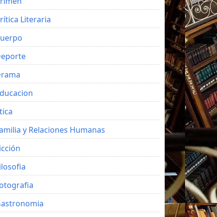
rimen
rítica Literaria
uerpo
eporte
Drama
ducacion
tica
amilia y Relaciones Humanas
icción
ilosofia
otografia
astronomia