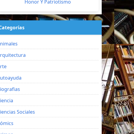
Honor Y Patriotismo
Categorías
nimales
rquitectura
rte
utoayuda
iografias
iencia
iencias Sociales
ómics