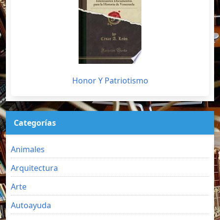
Honor Y Patriotismo
Categorías
Animales
Arquitectura
Arte
Autoayuda