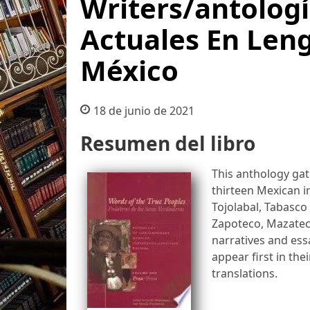
Writers/antologí
Actuales En Len
México
18 de junio de 2021
Resumen del libro
This anthology gat
thirteen Mexican i
Tojolabal, Tabasco
Zapoteco, Mazatec
narratives and ess
appear first in th
translations.