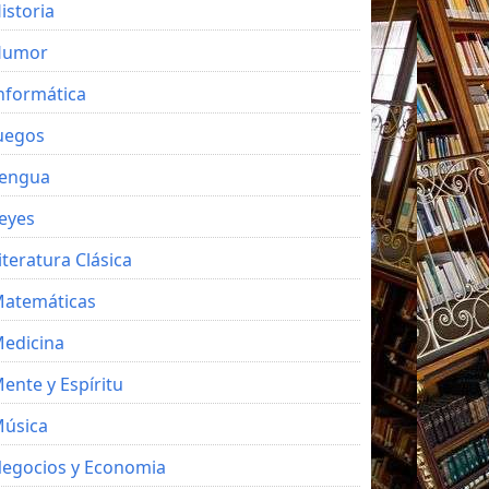
istoria
Humor
nformática
uegos
engua
eyes
iteratura Clásica
atemáticas
edicina
ente y Espíritu
úsica
egocios y Economia