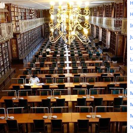
H
I
J
L
L
L
M
M
M
M
N