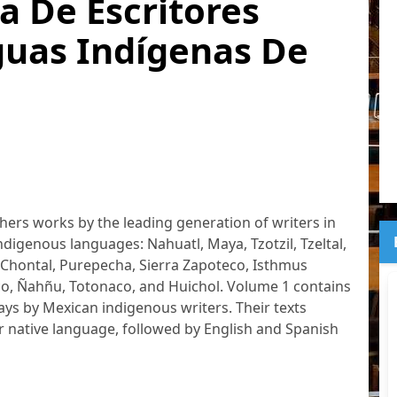
a De Escritores
guas Indígenas De
hers works by the leading generation of writers in
ndigenous languages: Nahuatl, Maya, Tzotzil, Tzeltal,
 Chontal, Purepecha, Sierra Zapoteco, Isthmus
o, Ñahñu, Totonaco, and Huichol. Volume 1 contains
ays by Mexican indigenous writers. Their texts
eir native language, followed by English and Spanish