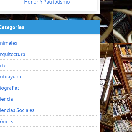
Honor Y Patriotismo
Categorías
nimales
rquitectura
rte
utoayuda
iografias
iencia
iencias Sociales
ómics