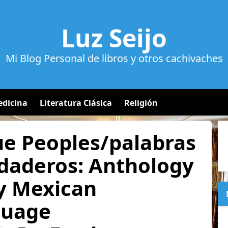
Luz Seijo
Mi Blog Personal de libros y otros cachivaches
dicina
Literatura Clásica
Religión
ue Peoples/palabras
rdaderos: Anthology
y Mexican
guage