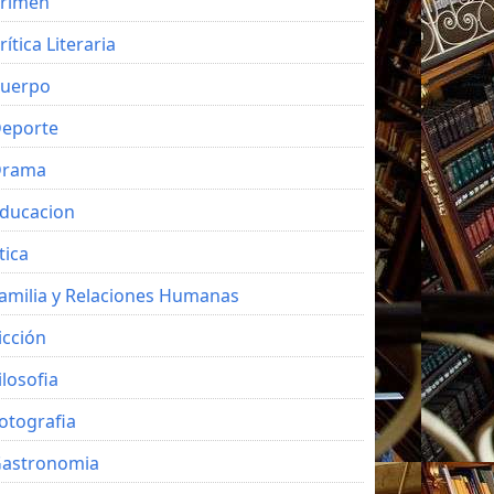
rimen
rítica Literaria
uerpo
eporte
Drama
ducacion
tica
amilia y Relaciones Humanas
icción
ilosofia
otografia
astronomia