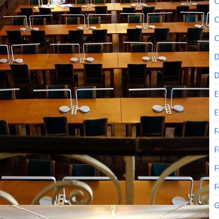
C
C
C
D
E
E
F
F
F
F
G