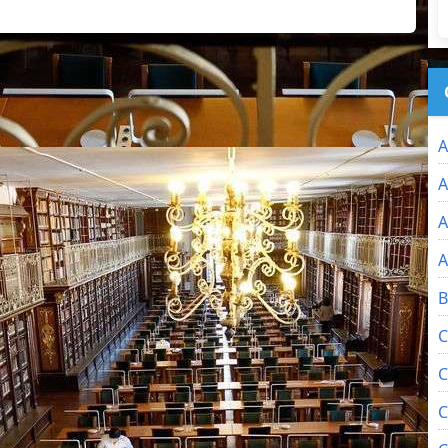
A
A
A
A
B
C
C
C