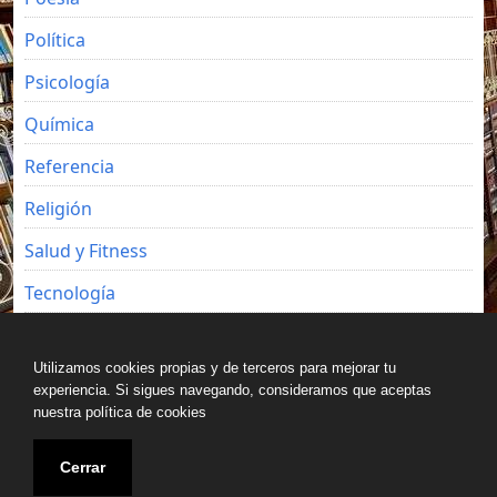
Política
Psicología
Química
Referencia
Religión
Salud y Fitness
Tecnología
Viajes
Utilizamos cookies propias y de terceros para mejorar tu
experiencia. Si sigues navegando, consideramos que aceptas
nuestra política de cookies
Copyright © All rights reserved.
Cerrar