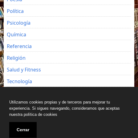
Política
Psicología
Química
Referencia
Religión
Salud y Fitness
Tecnología
Viajes
Utilizamos cookies propias y de terceros para mejorar tu
experiencia. Si sigues navegando, consideramos que aceptas
nuestra política de cookies
Copyright © All rights reserved.
Cerrar