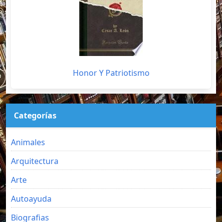
Honor Y Patriotismo
Categorías
Animales
Arquitectura
Arte
Autoayuda
Biografias