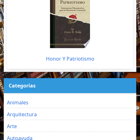
Honor Y Patriotismo
Categorías
Animales
Arquitectura
Arte
Autoayuda