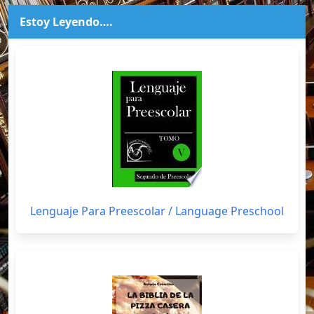
Estoy Leyendo….
Lenguaje Para Preescolar / Language Preschool