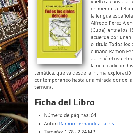
vuelto a convocar 
en memoria del po
la lengua española
Alfredo Pérez Alenc
(Cuba), entre los 
acuerda por unani
el título Todos los 
cubano Ramón Fern
apreció el uso efe
la rica tradición h
temática, que va desde la íntima exploraci
contemporáneo hasta una mirada donde la ir
ternura.
Ficha del Libro
Número de páginas: 64
Autor:
Ramon Fernandez Larrea
Tamaño: 1.78 - 2.24 MB