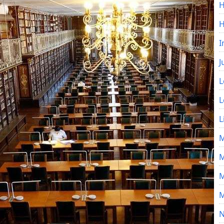
H
I
J
L
L
L
M
M
M
M
N