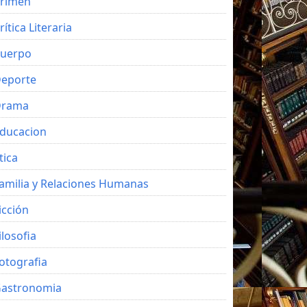
rimen
rítica Literaria
uerpo
eporte
Drama
ducacion
tica
amilia y Relaciones Humanas
icción
ilosofia
otografia
astronomia