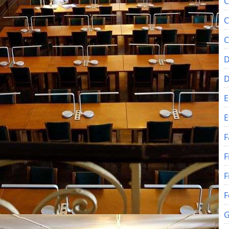
C
C
C
D
E
E
F
F
F
F
G