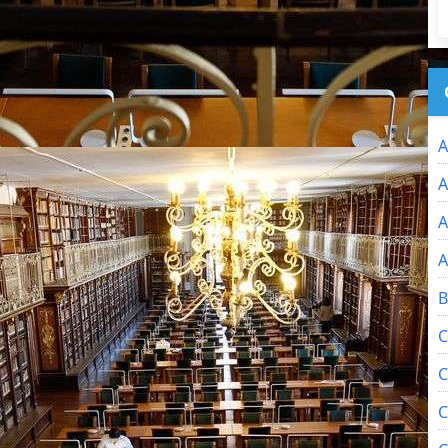
A
A
A
A
B
C
C
C