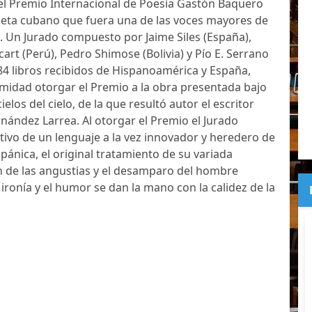
el Premio Internacional de Poesía Gastón Baquero
eta cubano que fuera una de las voces mayores de
. Un Jurado compuesto por Jaime Siles (España),
art (Perú), Pedro Shimose (Bolivia) y Pío E. Serrano
184 libros recibidos de Hispanoamérica y España,
midad otorgar el Premio a la obra presentada bajo
cielos del cielo, de la que resultó autor el escritor
ández Larrea. Al otorgar el Premio el Jurado
ctivo de un lenguaje a la vez innovador y heredero de
ispánica, el original tratamiento de su variada
ón de las angustias y el desamparo del hombre
onía y el humor se dan la mano con la calidez de la