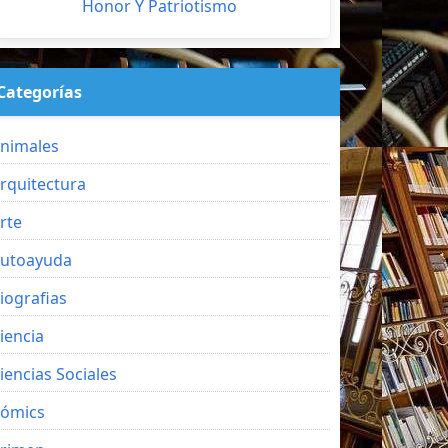
Honor Y Patriotismo
Categorías
nimales
rquitectura
rte
utoayuda
iografias
iencia
iencias Sociales
ómics