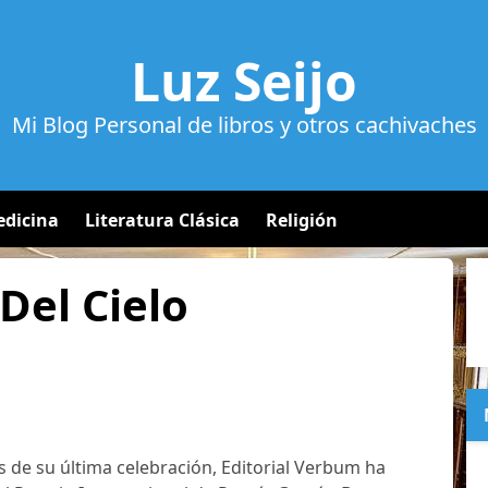
Luz Seijo
Mi Blog Personal de libros y otros cachivaches
dicina
Literatura Clásica
Religión
Del Cielo
de su última celebración, Editorial Verbum ha