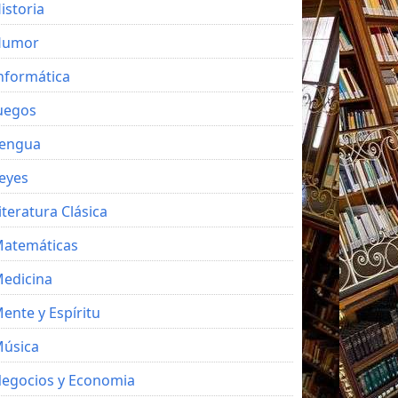
istoria
Humor
nformática
uegos
engua
eyes
iteratura Clásica
atemáticas
edicina
ente y Espíritu
úsica
egocios y Economia