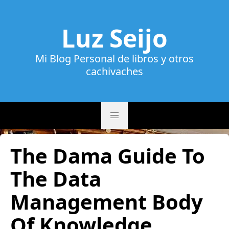
Luz Seijo
Mi Blog Personal de libros y otros
cachivaches
The Dama Guide To
The Data
Management Body
Of Knowledge