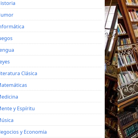
istoria
Humor
nformática
uegos
engua
eyes
iteratura Clásica
atemáticas
edicina
ente y Espíritu
úsica
egocios y Economia