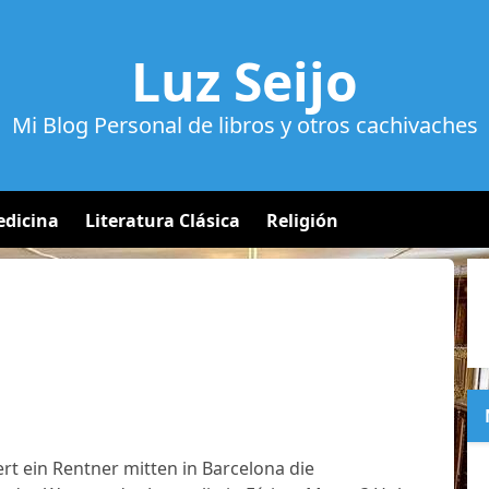
Luz Seijo
Mi Blog Personal de libros y otros cachivaches
dicina
Literatura Clásica
Religión
 ein Rentner mitten in Barcelona die