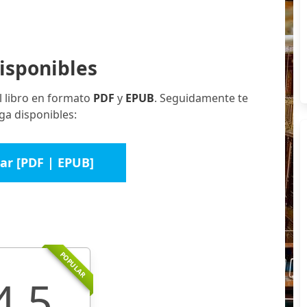
isponibles
l libro en formato
PDF
y
EPUB
. Seguidamente te
ga disponibles:
ar [PDF | EPUB]
POPULAR
4.5