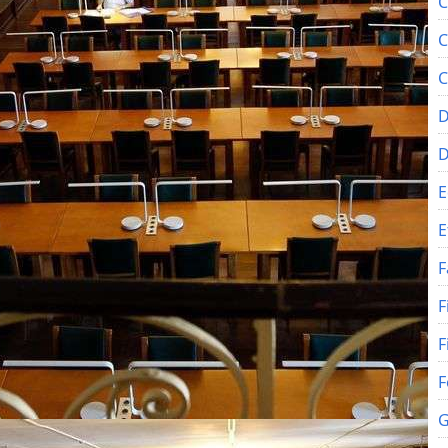
C
C
C
D
E
E
F
F
F
F
G