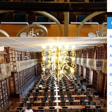
A
A
A
A
B
C
C
C