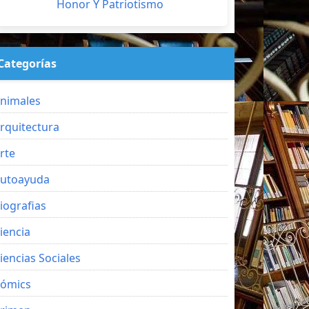
Honor Y Patriotismo
Categorías
nimales
rquitectura
rte
utoayuda
iografias
iencia
iencias Sociales
ómics