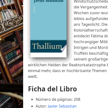
Windschutzscheibe
die Vergangenheit 
Wochen zuvor wur
leblos aufgefund
ans Tageslicht. Die
Kolonialherrschaft
entdeckt Fátima di
hochrangiger Milit
Intrigen und Mord.
Trüffeln beschäftig
seinem großartige
wirklichen Helden der Reaktorkatastrophe 
einmal mehr, dass er hochbrisante Themen s
weiß.
Ficha del Libro
Número de páginas: 208
Autor:
Javier Sebastian