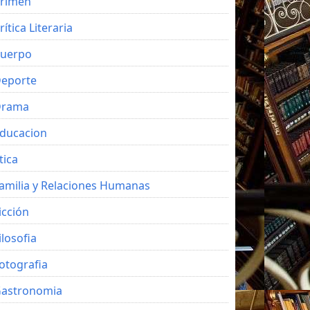
rimen
rítica Literaria
uerpo
eporte
Drama
ducacion
tica
amilia y Relaciones Humanas
icción
ilosofia
otografia
astronomia