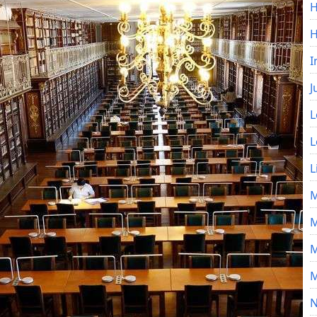
H
I
J
L
L
L
M
M
M
M
N