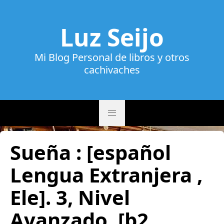
Luz Seijo
Mi Blog Personal de libros y otros
cachivaches
Sueña : [español
Lengua Extranjera ,
Ele]. 3, Nivel
Avanzado, [b2