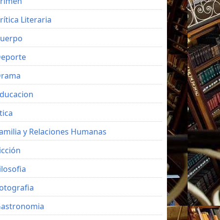
rimen
rítica Literaria
uerpo
eporte
Drama
ducacion
tica
amilia y Relaciones Humanas
icción
ilosofia
otografia
astronomia