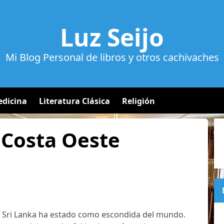
Luz Seijo
Mi Blog Personal de libros y otros cachivaches
dicina
Literatura Clásica
Religión
a Costa Oeste
e Sri Lanka ha estado como escondida del mundo.