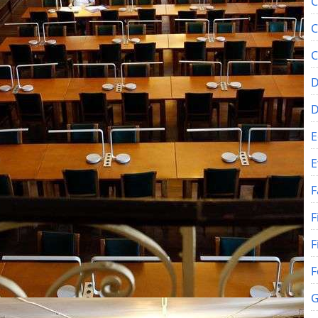
C
C
C
D
E
E
F
F
F
F
G