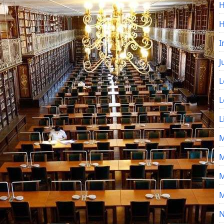
H
I
J
L
L
L
M
M
M
M
N