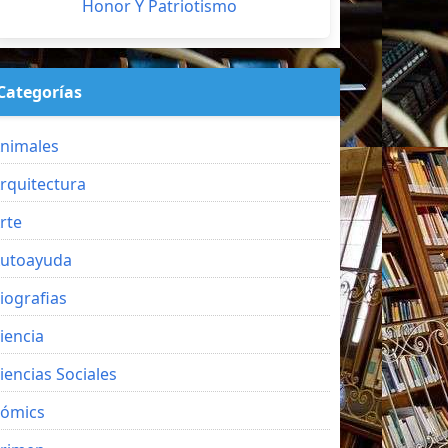
Honor Y Patriotismo
Categorías
nimales
rquitectura
rte
utoayuda
iografias
iencia
iencias Sociales
ómics