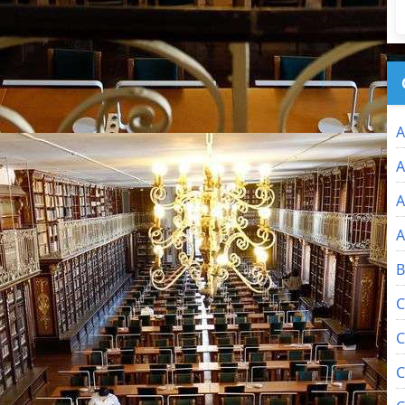
A
A
A
A
B
C
C
C