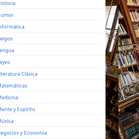
istoria
Humor
nformática
uegos
engua
eyes
iteratura Clásica
atemáticas
edicina
ente y Espíritu
úsica
egocios y Economia