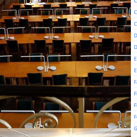
C
C
C
D
E
E
F
F
F
F
G