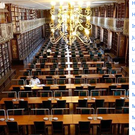
H
I
J
L
L
L
M
M
M
M
N