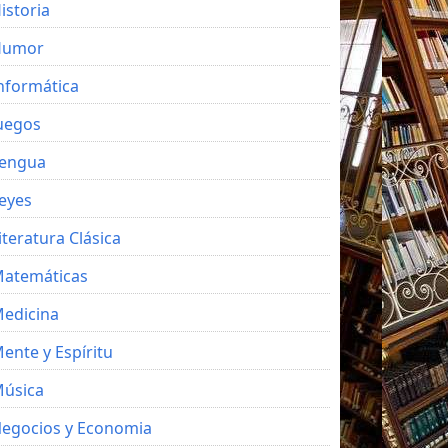
istoria
Humor
nformática
uegos
engua
eyes
iteratura Clásica
atemáticas
edicina
ente y Espíritu
úsica
egocios y Economia