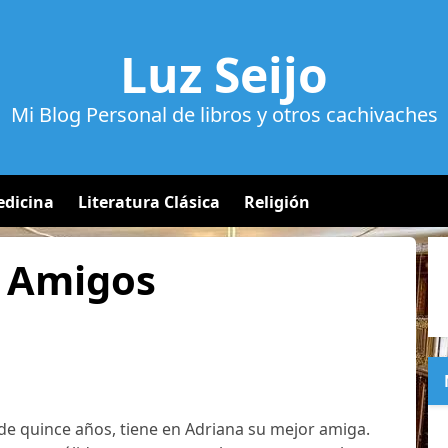
Luz Seijo
Mi Blog Personal de libros y otros cachivaches
dicina
Literatura Clásica
Religión
s Amigos
 de quince años, tiene en Adriana su mejor amiga.