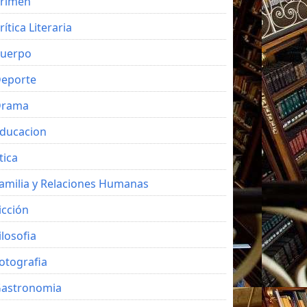
rimen
rítica Literaria
uerpo
eporte
Drama
ducacion
tica
amilia y Relaciones Humanas
icción
ilosofia
otografia
astronomia