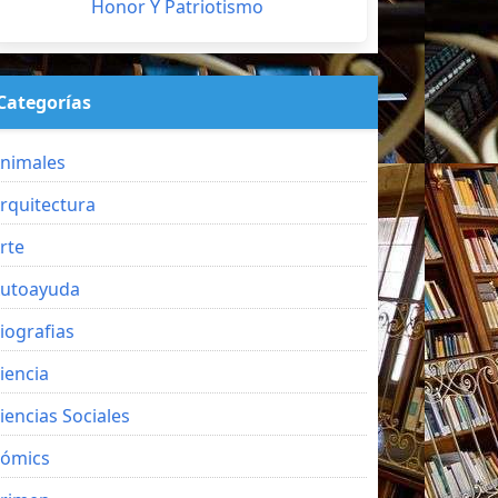
Honor Y Patriotismo
Categorías
nimales
rquitectura
rte
utoayuda
iografias
iencia
iencias Sociales
ómics