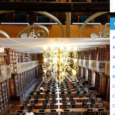
A
A
A
A
B
C
C
C