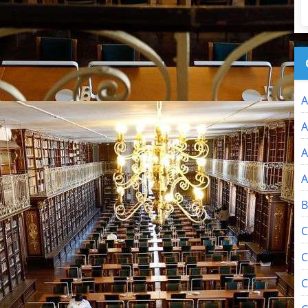
A
A
A
A
B
C
C
C