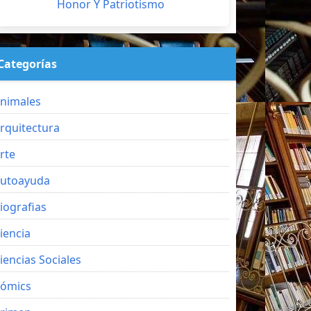
Honor Y Patriotismo
Categorías
nimales
rquitectura
rte
utoayuda
iografias
iencia
iencias Sociales
ómics