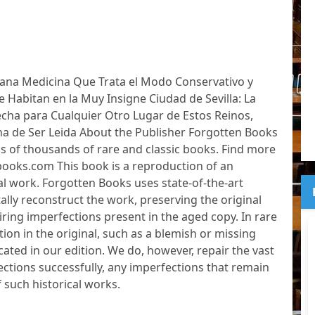
lana Medicina Que Trata el Modo Conservativo y
e Habitan en la Muy Insigne Ciudad de Sevilla: La
echa para Cualquier Otro Lugar de Estos Reinos,
na de Ser Leida About the Publisher Forgotten Books
 of thousands of rare and classic books. Find more
ooks.com This book is a reproduction of an
al work. Forgotten Books uses state-of-the-art
ally reconstruct the work, preserving the original
iring imperfections present in the aged copy. In rare
ion in the original, such as a blemish or missing
cated in our edition. We do, however, repair the vast
ections successfully, any imperfections that remain
f such historical works.