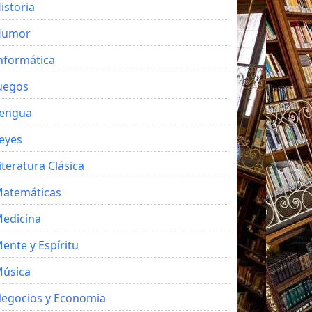
istoria
Humor
nformática
uegos
engua
eyes
iteratura Clásica
atemáticas
edicina
ente y Espíritu
úsica
egocios y Economia