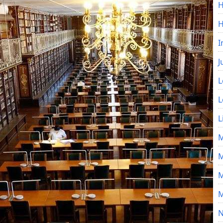
H
I
J
L
L
L
M
M
M
M
N