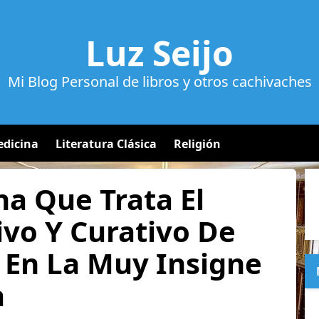
Luz Seijo
Mi Blog Personal de libros y otros cachivaches
dicina
Literatura Clásica
Religión
na Que Trata El
vo Y Curativo De
 En La Muy Insigne
a