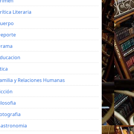
rimen
rítica Literaria
uerpo
eporte
Drama
ducacion
tica
amilia y Relaciones Humanas
icción
ilosofia
otografia
astronomia