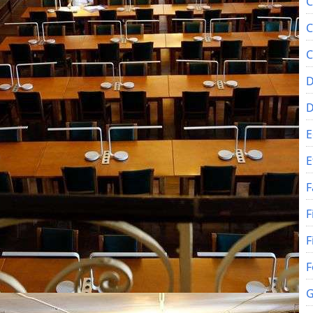
C
C
C
D
E
E
F
F
F
F
G