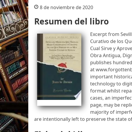
8 de noviembre de 2020
Resumen del libro
Excerpt from Sevil
Curativo de los Qu
Cual Sirve y Aprov
Obra Antigua, Dig
publishes hundreds
at www.forgottenb
important historic
technology to digit
format whilst repa
cases, an imperfect
page, may be repli
majority of imperf
are intentionally left to preserve the state o