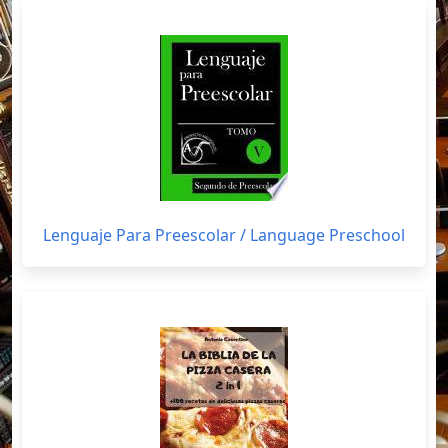
Lenguaje Para Preescolar / Language Preschool