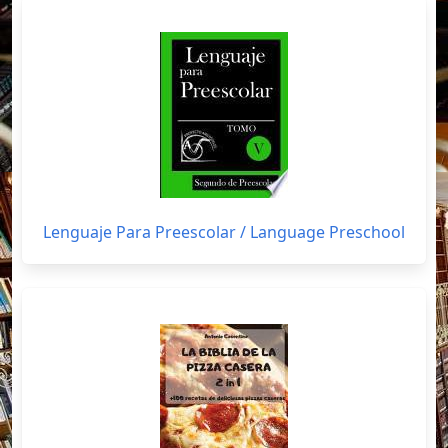
Lenguaje Para Preescolar / Language Preschool