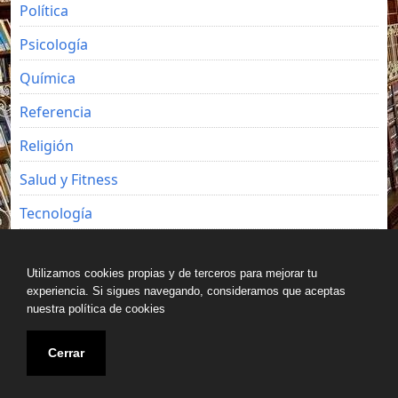
Política
Psicología
Química
Referencia
Religión
Salud y Fitness
Tecnología
Viajes
Utilizamos cookies propias y de terceros para mejorar tu
experiencia. Si sigues navegando, consideramos que aceptas
nuestra política de cookies
Copyright © All rights reserved.
Cerrar
Blog de Luz Seijo