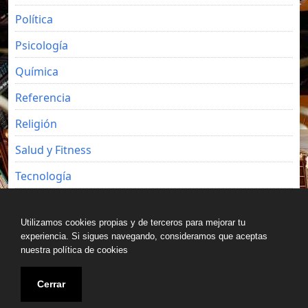
Política
Psicología
Química
Referencia
Religión
Salud y Fitness
Tecnología
Viajes
Utilizamos cookies propias y de terceros para mejorar tu
experiencia. Si sigues navegando, consideramos que aceptas
nuestra política de cookies
Copyright © All rights reserved.
Cerrar
Blog de Luz Seijo