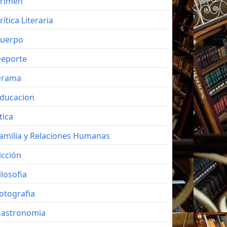
rimen
rítica Literaria
uerpo
eporte
Drama
ducacion
tica
amilia y Relaciones Humanas
icción
ilosofia
otografia
astronomia