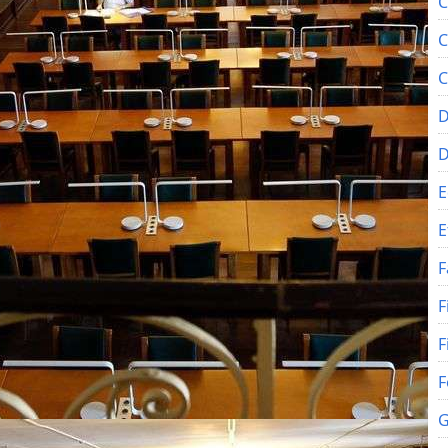
C
C
C
D
E
E
F
F
F
F
G