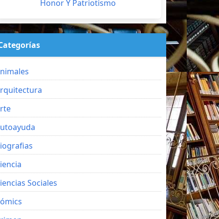
Honor Y Patriotismo
Categorías
nimales
rquitectura
rte
utoayuda
iografias
iencia
iencias Sociales
ómics