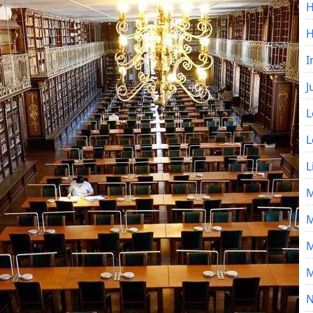
H
I
J
L
L
L
M
M
M
M
N