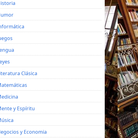
istoria
Humor
nformática
uegos
engua
eyes
iteratura Clásica
atemáticas
edicina
ente y Espíritu
úsica
egocios y Economia