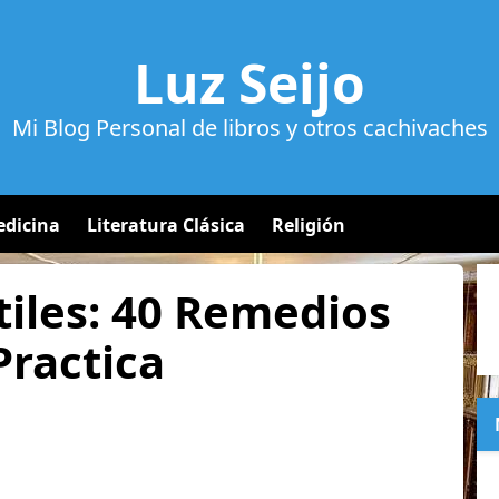
Luz Seijo
Mi Blog Personal de libros y otros cachivaches
dicina
Literatura Clásica
Religión
tiles: 40 Remedios
Practica