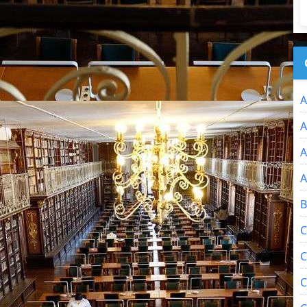
A
A
A
A
B
C
C
C