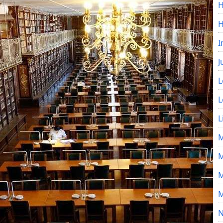
H
I
J
L
L
L
M
M
M
M
N