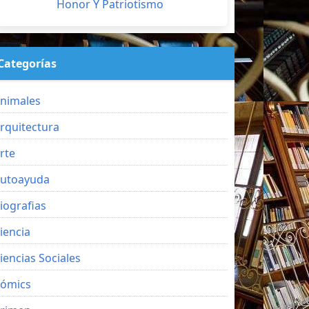
Honor Y Patriotismo
Categorías
nimales
rquitectura
rte
utoayuda
iografias
iencia
iencias Sociales
ómics