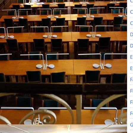
C
C
C
D
E
E
F
F
F
F
G