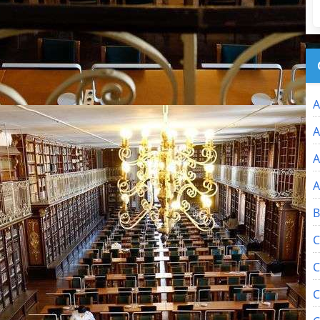
A
A
A
A
B
C
C
C