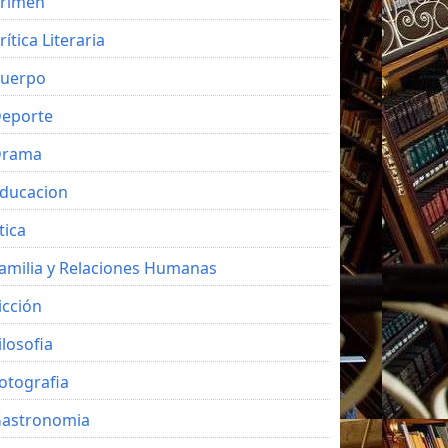
rimen
rítica Literaria
uerpo
eporte
Drama
ducacion
tica
amilia y Relaciones Humanas
icción
ilosofia
otografia
astronomia