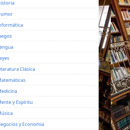
istoria
Humor
nformática
uegos
engua
eyes
iteratura Clásica
atemáticas
edicina
ente y Espíritu
úsica
egocios y Economia