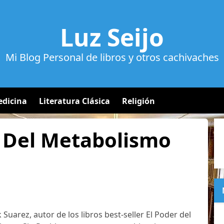
Luz Seijo
Mi Blog Personal de libros y otros cachivaches
dicina
Literatura Clásica
Religión
r Del Metabolismo
k Suarez, autor de los libros best-seller El Poder del