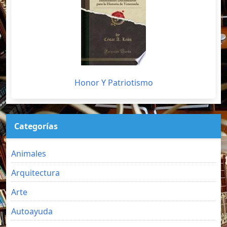
Honor Y Patriotismo
Categorías
Animales
Arquitectura
Arte
Autoayuda