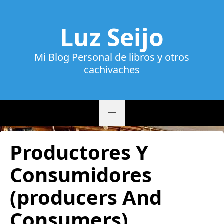
Luz Seijo
Mi Blog Personal de libros y otros
cachivaches
Productores Y
Consumidores
(producers And
Consumers)