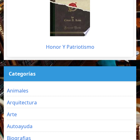
Honor Y Patriotismo
Categorías
Animales
Arquitectura
Arte
Autoayuda
Biografias