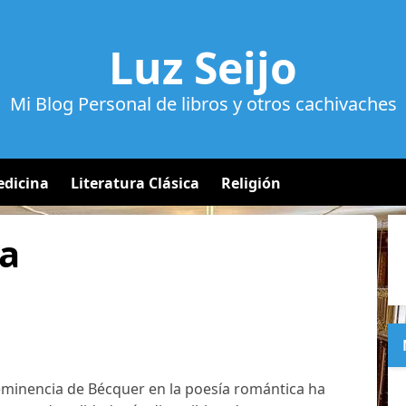
Luz Seijo
Mi Blog Personal de libros y otros cachivaches
dicina
Literatura Clásica
Religión
a
eminencia de Bécquer en la poesía romántica ha