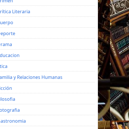
rimen
rítica Literaria
uerpo
eporte
Drama
ducacion
tica
amilia y Relaciones Humanas
icción
ilosofia
otografia
astronomia