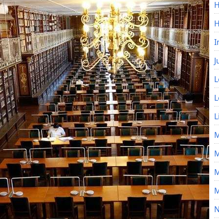
H
I
J
L
L
L
M
M
M
M
N