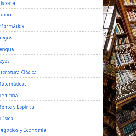
istoria
Humor
nformática
uegos
engua
eyes
iteratura Clásica
atemáticas
edicina
ente y Espíritu
úsica
egocios y Economia