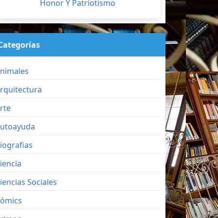
Honor Y Patriotismo
Categorías
nimales
rquitectura
rte
utoayuda
iografias
iencia
iencias Sociales
ómics