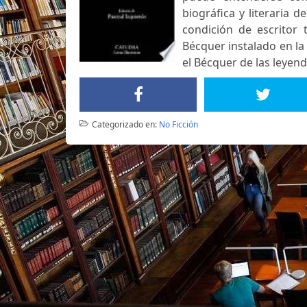
biográfica y literaria
condición de escritor 
Bécquer instalado en l
el Bécquer de las leyen
Categorizado en:
No Ficción