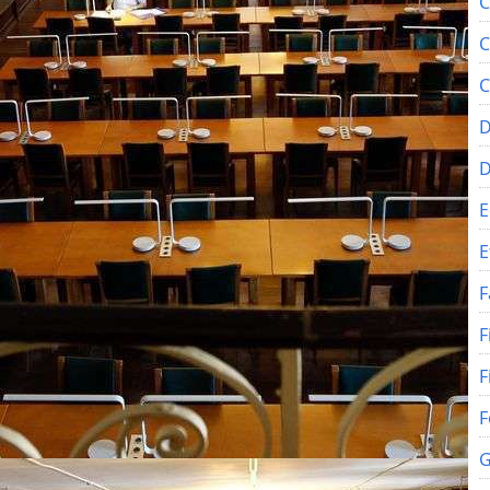
C
C
C
D
E
E
F
F
F
F
G