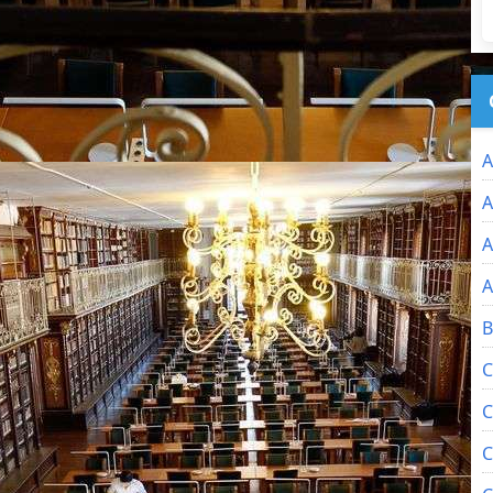
A
A
A
A
B
C
C
C