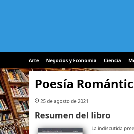
Arte
Negocios y Economia
Ciencia
Me
Poesía Romántic
25 de agosto de 2021
Resumen del libro
La indiscutida pre