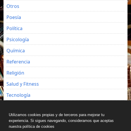
Otros
Poesía
Política
Psicología
Química
Referencia
Religión
Salud y Fitness
Tecnología
Viajes
Utilizamos cookies propias y de terceros para mejorar tu
experiencia. Si sigues navegando, consideramos que aceptas
nuestra política de cookies