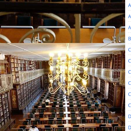
A
A
A
B
C
C
C
C
C
C
D