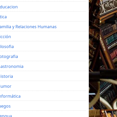
ducacion
tica
amilia y Relaciones Humanas
icción
ilosofia
otografia
astronomia
istoria
Humor
nformática
uegos
engua