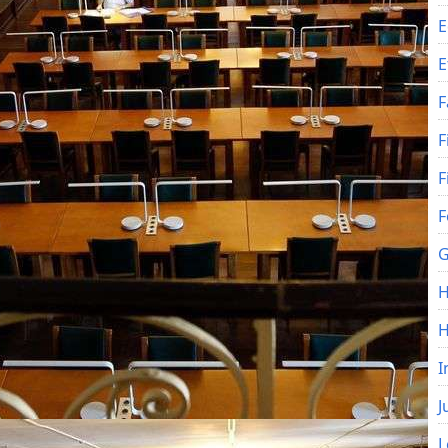
E
E
F
F
F
F
G
H
I
J
L