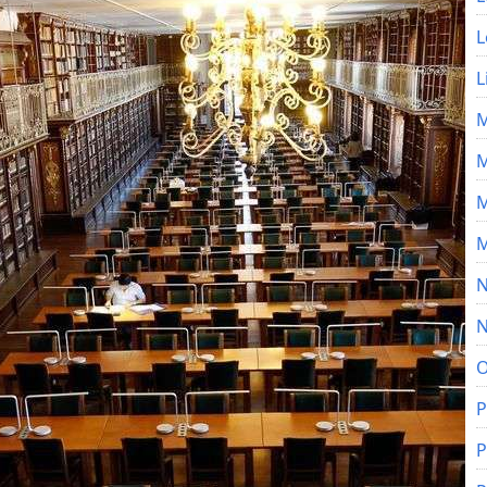
L
L
M
M
M
M
N
N
O
P
P