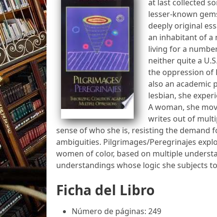
at last collected 
lesser-known gems,
deeply original es
an inhabitant of a
living for a number
neither quite a U.S
the oppression of 
also an academic pa
lesbian, she exper
A woman, she moves
writes out of multi
sense of who she is, resisting the demand for
ambiguities. Pilgrimages/Peregrinajes explor
women of color, based on multiple underst
understandings whose logic she subjects to 
Ficha del Libro
Número de páginas: 249