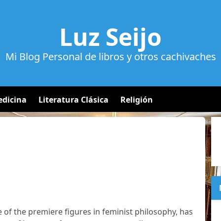
Luz Seijo
Mi Blog Personal de libros y otros cachivaches
dicina
Literatura Clásica
Religión
of the premiere figures in feminist philosophy, has