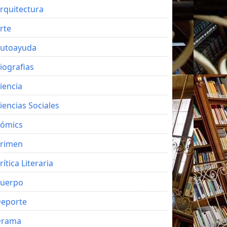
rquitectura
rte
utoayuda
iografias
iencia
iencias Sociales
ómics
rimen
rítica Literaria
uerpo
eporte
Drama