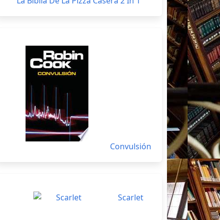
La Biblia De La Pizza Casera 2 In 1
Convulsión
Scarlet