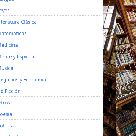
eyes
iteratura Clásica
atemáticas
edicina
ente y Espíritu
úsica
egocios y Economia
o Ficción
tros
oesía
olítica