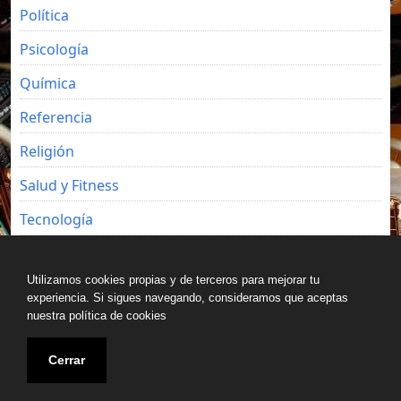
Política
Psicología
Química
Referencia
Religión
Salud y Fitness
Tecnología
Viajes
Utilizamos cookies propias y de terceros para mejorar tu
experiencia. Si sigues navegando, consideramos que aceptas
nuestra política de cookies
Copyright © All rights reserved.
Cerrar
Blog de Luz Seijo