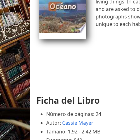
living things. In e
and are asked to de
photographs show a
unique to each hab
Ficha del Libro
Número de páginas: 24
Autor:
Cassie Mayer
Tamaño: 1.92 - 2.42 MB