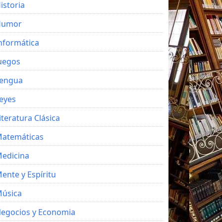
istoria
Humor
nformática
uegos
engua
eyes
iteratura Clásica
atemáticas
edicina
ente y Espíritu
úsica
egocios y Economia