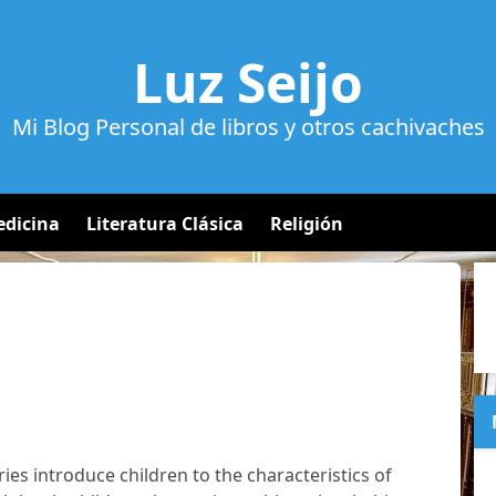
Luz Seijo
Mi Blog Personal de libros y otros cachivaches
dicina
Literatura Clásica
Religión
eries introduce children to the characteristics of