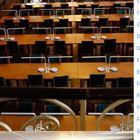
C
C
C
D
E
E
F
F
F
F
G