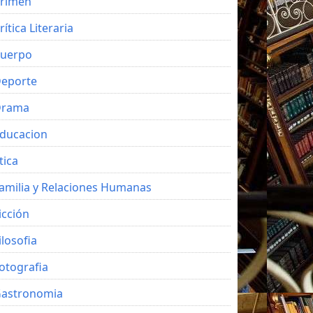
rimen
rítica Literaria
uerpo
eporte
Drama
ducacion
tica
amilia y Relaciones Humanas
icción
ilosofia
otografia
astronomia