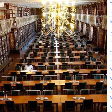
H
I
J
L
L
L
M
M
M
M
N