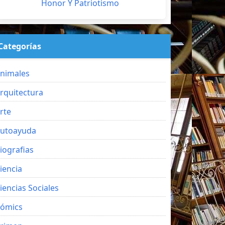
Honor Y Patriotismo
Categorías
nimales
rquitectura
rte
utoayuda
iografias
iencia
iencias Sociales
ómics