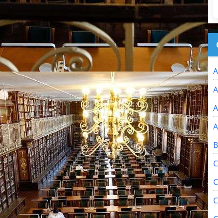
A
A
A
A
B
C
C
C