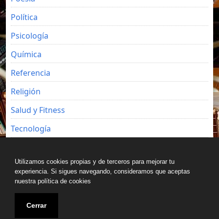
Política
Psicología
Química
Referencia
Religión
Salud y Fitness
Tecnología
Viajes
Utilizamos cookies propias y de terceros para mejorar tu
experiencia. Si sigues navegando, consideramos que aceptas
nuestra política de cookies
Copyright © All rights reserved.
Cerrar