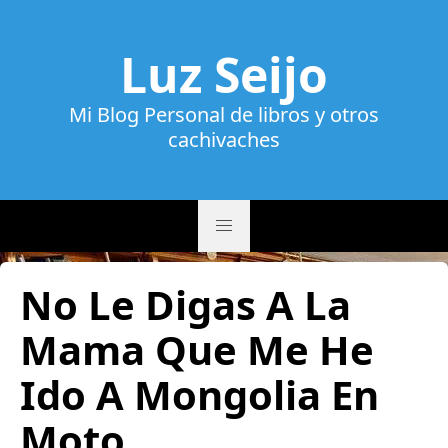
Luz Seijo
Mi Blog Personal de libros y otros
cachivaches
No Le Digas A La
Mama Que Me He
Ido A Mongolia En
Moto