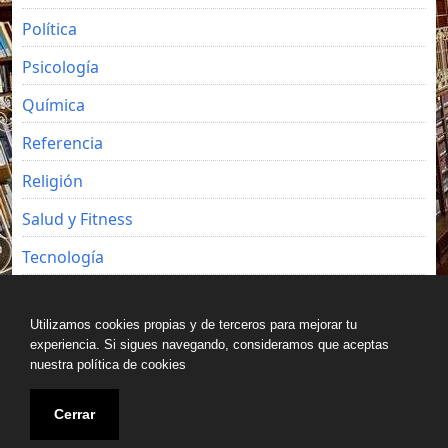
Política
Psicología
Química
Referencia
Religión
Salud y Fitness
Tecnología
Viajes
Utilizamos cookies propias y de terceros para mejorar tu
experiencia. Si sigues navegando, consideramos que aceptas
nuestra política de cookies
Copyright © All rights reserved.
Cerrar
Blog de Luz Seijo